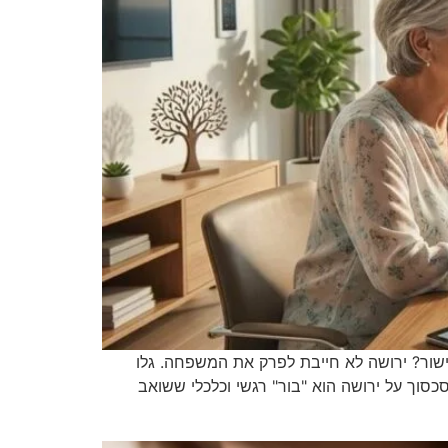
תי להסכם הוגן בחדר הגישור? ירושה לא חייבת לפרק את המשפחה. גלו
ישור בסכסוכי ירושה הוא הכלי האסטרטגי החשוב ביותר לשמירה על הנכסים ועל הקשרים המשפחתיים ב-2026. סכסוך על ירושה הוא "בור" רגשי וכלכלי ששואב