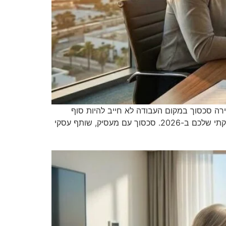
ותף בלי לשרוף את הקריירה סכסוך במקום העבודה לא חייב להיות סוף
הקריירה. גלו למה גישור הוא הכלי האסטרטגי החשוב ביותר לשמירה על המוניטין המקצועי, על הזכויות ועל העתיד התעסוקתי שלכם ב-2026. סכסוך עם מעסיק, שותף עסקי