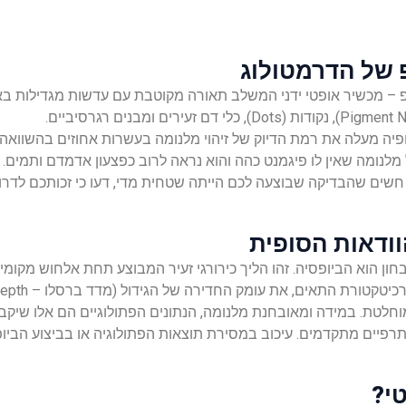
 של הדרמטולוג
– מכשיר אופטי ידני המשלב תאורה מקוטבת עם עדשות מגדילות בא
יה מעלה את רמת הדיוק של זיהוי מלנומה בעשרות אחוזים בהשוואה לב
 מלנומה שאין לו פיגמנט כהה והוא נראה לרוב כפצעון אדמדם ותמים. 
שים שהבדיקה שבוצעה לכם הייתה שטחית מדי, דעו כי זכותכם לדרוש
וודאות הסופית
ן הוא הביופסיה. זהו הליך כירורגי זעיר המבוצע תחת אלחוש מקומי, 
ק החדירה של הגידול (מדד ברסלו – Breslow Depth) ואת קצב חלוקת התאים (Mitotic Rate).
מוחלטת. במידה ומאובחנת מלנומה, הנתונים הפתולוגיים הם אלו שי
נותרפיים מתקדמים. עיכוב במסירת תוצאות הפתולוגיה או בביצוע הביו
י?