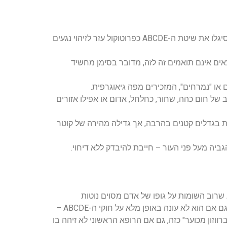
למרות שהאבחון הסופי חייב להתבצע על ידי רופא, קיימת חשיבות אדירה למודעות עצמית של המטופל. רופאי העור בעולם סיגלו את שיטת ה-ABCDE כפרוטוקול עזר לזיהוי נגעים
אים אינם תואמים זה לזה, מדובר בסימן מחשיד
או "נמרחים", המזכירים מפה גיאוגרפית.
ב של חום כהה, שחור, כחלחל, אדום או אפילו אזורים
נומות רבות מאובחנות בגדלים קטנים בהרבה, אך גדילה מהירה של קוטר
יה מעל פני העור – חייבת להיבדק ללא דיחוי.
מומחים משתמשים בשיטת "הברווזון המכוער" (The Ugly Duckling Sign). הרעיון הוא שרוב השומות על גופו של אדם מסוים נוטות
להידמות זו לזה במבנה ובצבע שלהן. כאשר מזהים נגע אחד ש"מתנהג" אחרת, שנראה שונה מכל שאר השומות בסביבתו – גם אם הוא לא עונה באופן מלא על חוקי ה-ABCDE –
ווזון מכוער" כזה, גם אם הרופא הראשוני לא זיהה בו