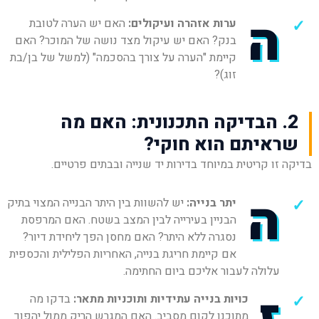
ה
ערות אזהרה ועיקולים:
האם יש הערה לטובת
בנק? האם יש עיקול מצד נושה של המוכר? האם
קיימת "הערה על צורך בהסכמה" (למשל של בן/בת
זוג)?
2. הבדיקה התכנונית: האם מה
שראיתם הוא חוקי?
בדיקה זו קריטית במיוחד בדירות יד שנייה ובבתים פרטיים.
ה
יתר בנייה:
יש להשוות בין היתר הבנייה המצוי בתיק
הבניין בעירייה לבין המצב בשטח. האם המרפסת
נסגרה ללא היתר? האם מחסן הפך ליחידת דיור?
אם קיימת חריגת בנייה, האחריות הפלילית והכספית
עלולה לעבור אליכם ביום החתימה.
כויות בנייה עתידיות ותוכניות מתאר:
בדקו מה
מתוכנן לקום מסביב. האם המגרש הריק ממול יהפוך