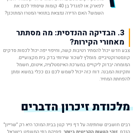
ז
לפארק או למגדל בן 40 קומות שיסתיר לכם את
השמש? האם הדירה נמצאת בתוואי המטרו המתוכנן?
3. הבדיקה ההנדסית: מה מסתתר
מאחורי הקירות?
צבע חדש יכול להסתיר רטיבות קשה, וחיפוי יפה יכול לכסות סדקים
קונסטרוקטיביים. מומלץ לשכור שירותי בדק בית מקצועיים.
המומחה יבדוק ליקויים במערכת האינסטלציה, איטום, חשמל
ותקינות המבנה. דוח כזה יכול לשמש לכם גם ככלי במשא ומתן
להפחתת המחיר.
מלכודת זיכרון הדברים
רבים חושבים שחתימה על דף נייר קטן בבית המוכר היא רק "שרייון"
הנכס.
זוהי הטעות הקריטית ביותר
. פסיקת בתי המשפט בישראל