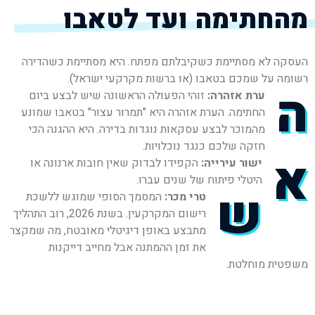
מהחתימה ועד לטאבו
העסקה לא מסתיימת כשקיבלתם מפתח. היא מסתיימת כשהדירה
רשומה על שמכם בטאבו (או ברשות מקרקעי ישראל).
ה
ערת אזהרה:
זוהי הפעולה הראשונה שיש לבצע ביום
החתימה. הערת אזהרה היא "תמרור עצור" בטאבו שמונע
מהמוכר לבצע עסקאות נוגדות בדירה. היא ההגנה הכי
חזקה שלכם כנגד נוכלויות.
א
ישור עירייה:
הקפידו לבדוק שאין חובות ארנונה או
היטלי פיתוח של שנים עברו.
ש
טרי מכר:
המסמך הסופי שמוגש ללשכת
רישום המקרקעין. בשנת 2026, רוב התהליך
מתבצע באופן דיגיטלי מאובטח, מה שמקצר
את זמן ההמתנה אבל מחייב דייקנות
משפטית מוחלטת.