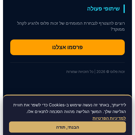
שיתופי פעולה
רוצים להצטרף לנבחרת המומחים של זכות פלוס ולהגיע לקהל
ממוקד?
פרסמו אצלנו
זכות פלוס © 2026 | כל הזכויות שמורות
לידיעתך, באתר זה נעשה שימוש ב-Cookies כדי לשפר את חווית
הבהרה משפטית: המידע המופיע בפורטל אינו מהווה ייעוץ משפטי, רפואי או
הגלישה שלך. המשך הגלישה מהווה הסכמה לתנאים אלו.
מקצועי ואינו תחליף לייעוץ פרטני של איש מקצוע מוסמך. השימוש באתר כפוף
לתנאי השימוש.
למדיניות הפרטיות
הבנתי, תודה