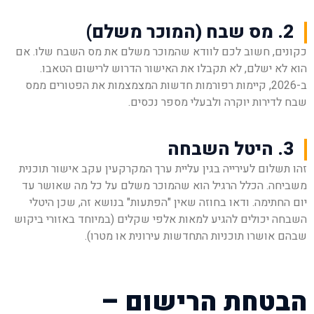
2. מס שבח (המוכר משלם)
כקונים, חשוב לכם לוודא שהמוכר משלם את מס השבח שלו. אם
הוא לא ישלם, לא תקבלו את האישור הדרוש לרישום הטאבו.
ב-2026, קיימות רפורמות חדשות המצמצמות את הפטורים ממס
שבח לדירות יוקרה ולבעלי מספר נכסים.
3. היטל השבחה
זהו תשלום לעירייה בגין עליית ערך המקרקעין עקב אישור תוכנית
משביחה. הכלל הרגיל הוא שהמוכר משלם על כל מה שאושר עד
יום החתימה. ודאו בחוזה שאין "הפתעות" בנושא זה, שכן היטלי
השבחה יכולים להגיע למאות אלפי שקלים (במיוחד באזורי ביקוש
שבהם אושרו תוכניות התחדשות עירונית או מטרו).
הבטחת הרישום –