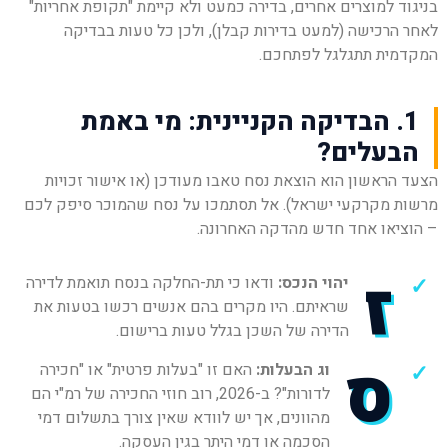
בניגוד למוצרים אחרים, בדירה כמעט ולא קיימת "תקופת אחריות"
לאחר הרכישה (למעט בדירות קבלן), ולכן כל טעות בבדיקה
המקדמית תתגלגל לפתחכם.
1. הבדיקה הקניינית: מי באמת
הבעלים?
הצעד הראשון הוא הוצאת נסח טאבו מעודכן (או אישור זכויות
מרשות מקרקעי ישראל). אל תסתמכו על נסח שהמוכר סיפק לכם
– הוציאו אחד חדש מהדקה האחרונה.
ז
יהוי הנכס:
ודאו כי תת-החלקה בנסח תואמת לדירה
שראיתם. היו מקרים בהם אנשים רכשו בטעות את
הדירה של השכן בגלל טעות ברישום.
ס
וג הבעלות:
האם זו "בעלות פרטית" או "חכירה
לדורות"? ב-2026, רוב חוזי החכירה של רמ"י הם
מהוונים, אך יש לוודא שאין צורך בתשלום דמי
הסכמה או דמי היתר בגין העסקה.