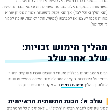
מדובר במצבים כמו דמנציה, אלצהיימר או ירידה קוגניטיבית
משמעותית. במקרים אלו, המבוטח עשוי להיות עצמאי מבחינה פיזית
(הוא הולך ואוכל לבד), אך הוא זקוק להשגחה צמודה מכיוון שהוא
מהווה סכנה לעצמו או לסביבתו (למשל, הולך לאיבוד, שוכח לסגור
גז וכדומה).
תהליך מימוש זכויות:
שלב אחר שלב
רבים מהמבוטחים בכללית סיעודי חושבים שברגע שקיים תיעוד
רפואי על הידרדרות, הקצבה תתחיל לזרום מאליה. המציאות שונה
לחלוטין. תהליך
מימוש זכויות
הוא אקטיבי ודורש דיוק רב.
שלב א': הכנת התשתית הראייתית
לפני שפונים לחברת הביטוח "הראל", יש לאסוף את כל המסמכים