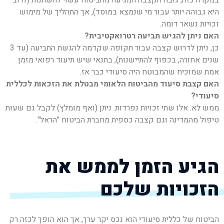
במקרה כזה, גובה הקצבה המגיעה מהביטוח עשוי להשתנות (לרוב
היא גבוהה יותר עבור מי שנמצא במוסד), אך התהליך של
מימוש
זכויות
נשאר דומה.
האם ניתן להגיש תביעה רטרואקטיבית?
כן, ניתן לדרוש קצבה עבור תקופה שקדמה להגשת התביעה (עד 3
שנים אחורה, בכפוף להתיישנות), בתנאי שיש תיעוד רפואי מזמן
אמת שמוכיח שהמבוטח היה סיעודי כבר אז.
האם קצבת סיעוד מהביטוח הלאומי מבטלת את הזכאות לכללית
סיעודי?
ממש לא. אלו שתי זכויות נפרדות. ניתן (ואף מומלץ) לקבל גם שעות
טיפול מהמדינה וגם קצבה כספית מחברת הביטוח "הראל".
הגיע הזמן לממש את
הזכויות שלכם
הביטוח של כללית סיעודי הוא נכס יקר ערך, אך הוא הופך לכזה רק