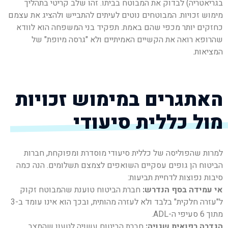
בגריאטריה) לבדוק את המבוטח בביתו. זהו שלב קריטי בתהליך
מימוש זכויות. המבוטחים נוטים לעיתים להתבייש ולהציג את עצמם
כחזקים יותר מכפי שהם באמת. תפקיד בני המשפחה הוא לוודא
שהרופא רואה את הקשיים האמיתיים ולא "גרסה מיופת" של
המציאות.
האתגרים במימוש זכויות
מול כללית סיעודי
למרות שהפוליסה של כללית סיעודי מוסדרת ומפוקחת, חברות
הביטוח הן גופים עסקיים השואפים לצמצם תשלומים. הנה כמה
סיבות נפוצות לדחיית תביעות:
אי עמידה בסף הנדרש:
חברת הביטוח טוענת שהמבוטח זקוק
ל"עזרה חלקית" בלבד ולא לעזרה מהותית, ובכך הוא אינו עומד ב-3
מתוך 6 סעיפי ה-ADL.
הגדרה רפואית שגויה:
חברת הביטוח עשויה לטעון שהמצב