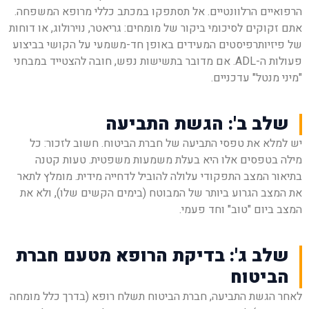
הרפואיים הרלוונטיים. אל תסתפקו במכתב כללי מרופא המשפחה.
אתם זקוקים לסיכומי ביקור של מומחים: גריאטר, נוירולוג, או דוחות
של פיזיותרפיסטים המעידים באופן חד-משמעי על הקושי בביצוע
פעולות ה-ADL. אם מדובר בתשישות נפש, חובה להצטייד במבחני
"מיני מנטל" עדכניים.
שלב ב': הגשת התביעה
יש למלא את טפסי התביעה של חברת הביטוח. חשוב לזכור: כל
מילה בטפסים אלו היא בעלת משמעות משפטית. טעות קטנה
בתיאור המצב התפקודי עלולה להוביל לדחייה מידית. מומלץ לתאר
את המצב הגרוע ביותר של המבוטח (בימים הקשים שלו), ולא את
המצב ביום "טוב" וחד פעמי.
שלב ג': בדיקת הרופא מטעם חברת
הביטוח
לאחר הגשת התביעה, חברת הביטוח תשלח רופא (בדרך כלל מומחה