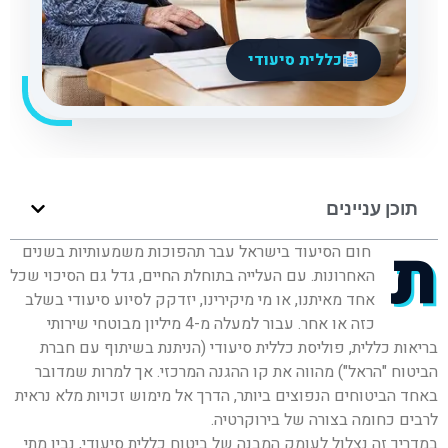
כללית סיעודי
תוכן עניינים
ת
חום הסיעוד בישראל עבר תהפוכות משמעותיות בשנ
ים
האחרונות. עם העלייה בתוחלת החיים, גדל גם הסיכוי שכל
אחד מאיתנו, או מי מיקירינו, יזדקק לסיוע סיעודי בשלב
כזה או אחר. עבור למעלה מ-4 מיליון מבוטחי שירותי
בריאות כללית, פוליסת כללית סיעודי (הניתנת בשיתוף עם חברת
הביטוח "הראל") מהווה את קו ההגנה המרכזי. אך למרות שמדובר
באחד הביטוחים הנפוצים ביותר, הדרך אל מימוש זכויות מלא נראית
לרבים כחומה בצורה של בירוקרטיה.
במדריך זה נצלול לעומק המבנה של ביטוח כללית סיעודי, נבין מתי